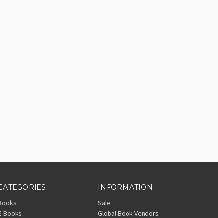
CATEGORIES
INFORMATION
Books
Sale
E-Books
Global Book Vendors