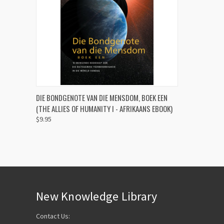
QUICK VIEW
ADD TO CART
DIE BONDGENOTE VAN DIE MENSDOM, BOEK EEN
(THE ALLIES OF HUMANITY I - AFRIKAANS EBOOK)
Compare
$9.95
New Knowledge Library
Contact Us: