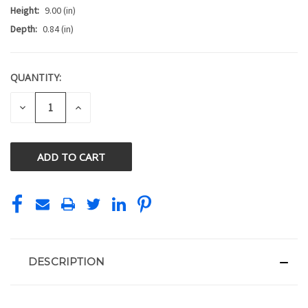
Height:
9.00 (in)
Depth:
0.84 (in)
QUANTITY:
CURRENT
STOCK:
DECREASE
INCREASE
QUANTITY
QUANTITY
OF
OF
UNDEFINED
UNDEFINED
DESCRIPTION