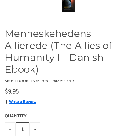
Menneskehedens
Allierede (The Allies of
Humanity I - Danish
Ebook)
SKU:
EBOOK - ISBN: 978-1-942293-89-7
$9.95
Write a Review
QUANTITY:
CURRENT
STOCK:
DECREASE
INCREASE
QUANTITY
QUANTITY