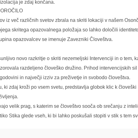
zolacija je zdaj končana.
POROČILO
ikov iz več različnih svetov zbrala na skriti lokaciji v našem O
vojega skritega opazovalnega položaja so lahko določili identiteto
 skupina opazovalcev se imenuje Zavezniki Človeštva.
ljivo novo razkritje o skriti nezemeljski Intervenciji in o tem, k
adzorovala razdeljeno človeško družino. Prihod intervencijskih 
odovini in največji izziv za preživetje in svobodo človeštva.
 ki zdaj kroži po vsem svetu, predstavlja globok klic k človeški
ivljenja.
ajo velik prag, s katerim se človeštvo sooča ob srečanju z inteli
ko Stika glede vseh, ki bi lahko poskušali stopiti v stik s tem sv