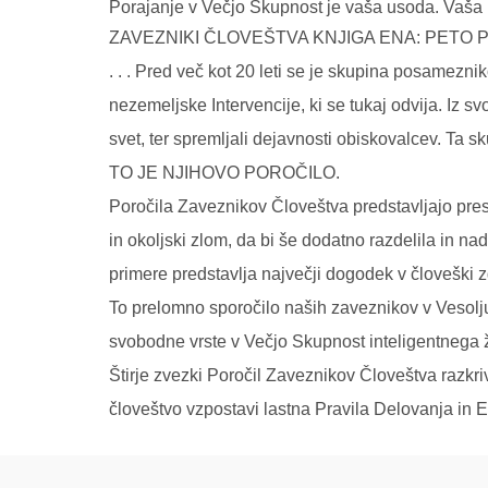
Porajanje v Večjo Skupnost je vaša usoda. Vaša i
ZAVEZNIKI ČLOVEŠTVA KNJIGA ENA: PETO 
. . . Pred več kot 20 leti se je skupina posamezn
nezemeljske Intervencije, ki se tukaj odvija. Iz s
svet, ter spremljali dejavnosti obiskovalcev. Ta
TO JE NJIHOVO POROČILO.
Poročila Zaveznikov Človeštva predstavljajo presun
in okoljski zlom, da bi še dodatno razdelila in n
primere predstavlja največji dogodek v človeški zg
To prelomno sporočilo naših zaveznikov v Vesolju,
svobodne vrste v Večjo Skupnost inteligentnega ž
Štirje zvezki Poročil Zaveznikov Človeštva razkriv
človeštvo vzpostavi lastna Pravila Delovanja in Eti