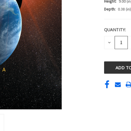
Height:
9.00 (in
Depth:
0.38 (in)
QUANTITY:
CURRENT
STOCK:
DECREASE
QUANTITY
OF
UNDEFINE