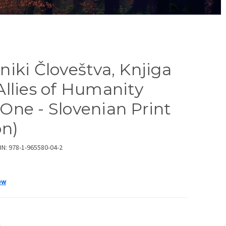
niki Človeštva, Knjiga
Allies of Humanity
One - Slovenian Print
on)
BN: 978-1-965580-04-2
ew