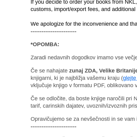
If you decide to order your books from NKL,
customs, import/export fees, and additional 
We apologize for the inconvenience and tha
------------------------- 
*OPOMBA:
Zaradi nedavnih dogodkov imamo vse večje t
Če se nahajate
zunaj ZDA, Velike Britanij
knjigarni, ki je najbližja vašemu kraju (
glejt
vključuje knjigo v formatu PDF, oblikovano v
Če se odločite, da boste knjige naročili pri
tarif, carinskih dajatev, uvoznih/izvoznih pri
Opravičujemo se za nevšečnosti in se vam i
------------------------- 