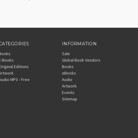
CATEGORIES
INFORMATION
Books
Sale
E-Books
Global Book Vendors
Original Editions
Books
Artwork
eBooks
Audio MP3 - Free
Audio
Artwork
Events
Sitemap