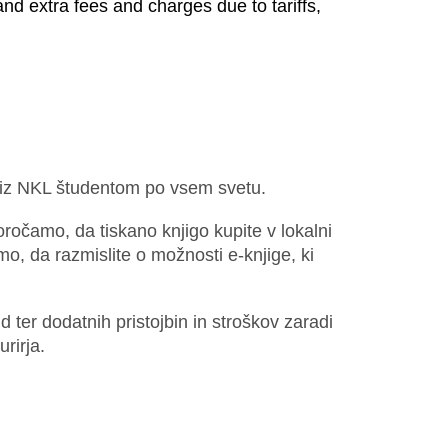
 extra fees and charges due to tariffs, 
g iz NKL študentom po vsem svetu.
oročamo, da tiskano knjigo kupite v lokalni
mo, da razmislite o možnosti e-knjige, ki
 ter dodatnih pristojbin in stroškov zaradi
urirja.