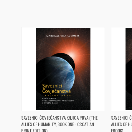
QUICK VIEW
ADD TO CART
QUICK
SAVEZNICI ČOVJEČANSTVA KNJIGA PRVA (THE
SAVEZNICI 
ALLIES OF HUMANITY, BOOK ONE - CROATIAN
ALLIES OF H
PRINT EDITION)
EBOOK)