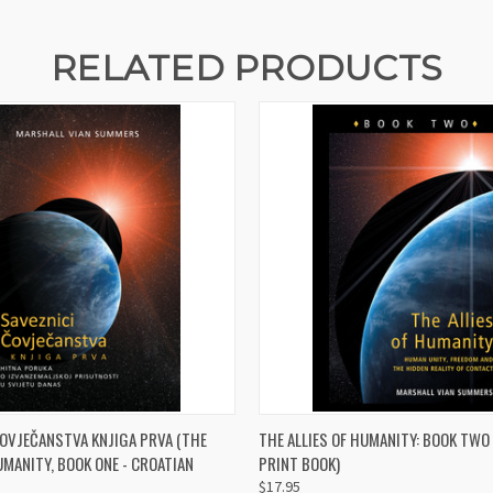
RELATED PRODUCTS
 VIEW
ADD TO CART
QUICK VIEW
ADD T
ČOVJEČANSTVA KNJIGA PRVA (THE
THE ALLIES OF HUMANITY: BOOK TWO 
UMANITY, BOOK ONE - CROATIAN
PRINT BOOK)
$17.95