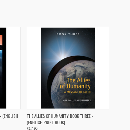
O CART
QUICK VIEW
ADD TO CART
- (ENGLISH
THE ALLIES OF HUMANITY: BOOK THREE -
(ENGLISH PRINT BOOK)
$17.95