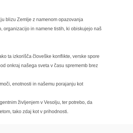
sončju blizu Zemlje z namenom opazovanja
, organizacijo in namene tistih, ki obiskujejo naš
ako ta izkorišča človeške konflikte, verske spore
sil od onkraj našega sveta v času sprememb brez
 moči, enotnosti in našemu porajanju kot
gentnim življenjem v Vesolju, ter potrebo, da
etom, tako zdaj kot v prihodnosti.