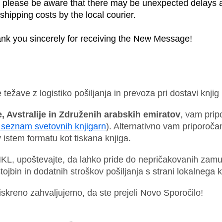
 please be aware that there may be unexpected delays and
shipping costs by the local courier. 
nk you sincerely for receiving the New Message! 
ežave z logistiko pošiljanja in prevoza pri dostavi knji
e, Avstralije in Združenih arabskih emiratov
, vam prip
e seznam svetovnih knjigarn
). Alternativno vam priporoča
 istem formatu kot tiskana knjiga.
 NKL, upoštevajte, da lahko pride do nepričakovanih zamud
stojbin in dodatnih stroškov pošiljanja s strani lokalnega k
skreno zahvaljujemo, da ste prejeli Novo Sporočilo!