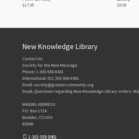
$17.95
$9.95
New Knowledge Library
Contact Us:
Society for the New Message
Phone: 1-303-938-8401
International: 011 303-938-8401
Email: society@greatercommunity.org
Email, Questions regarding New Knowledge Library orders: n
MAILING ADDRESS:
P.O. Box 1724
Boulder, CO USA
80306
1-303-938-8401