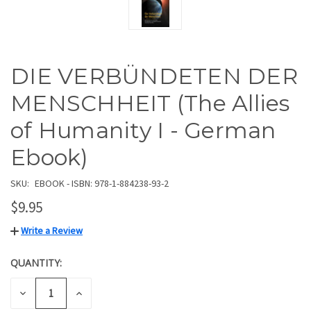
DIE VERBÜNDETEN DER
MENSCHHEIT (The Allies
of Humanity I - German
Ebook)
SKU:
EBOOK - ISBN: 978-1-884238-93-2
$9.95
Write a Review
QUANTITY:
CURRENT
STOCK:
DECREASE
INCREASE
QUANTITY
QUANTITY