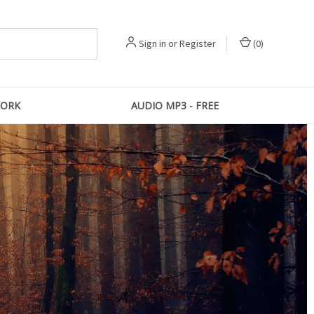
Sign in
or
Register
(
0
)
ORK
AUDIO MP3 - FREE