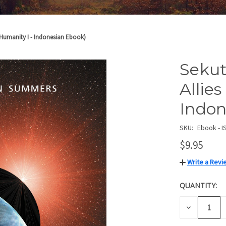
 Humanity I - Indonesian Ebook)
Sekut
Allie
Indon
SKU:
Ebook - I
$9.95
Write a Revi
QUANTITY:
CURRENT
STOCK:
DECREASE
QUANTITY
OF