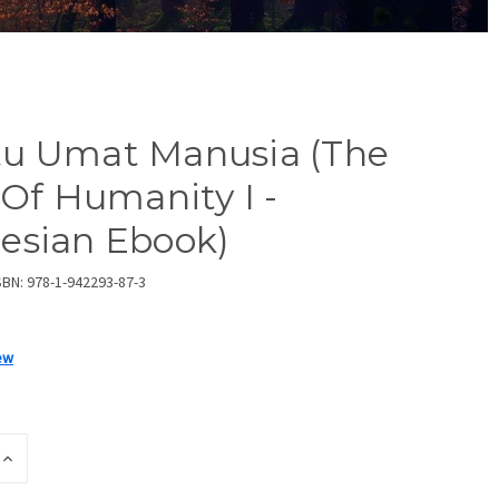
u Umat Manusia (The
s Of Humanity I -
esian Ebook)
SBN: 978-1-942293-87-3
ew
INCREASE
QUANTITY
OF