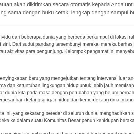
 tautan akan dikirimkan secara otomatis kepada Anda u
ang sama dengan buku cetak, lengkap dengan sampul b
ndividu dari beberapa dunia yang berbeda berkumpul di lokasi rah
i sini. Dari sudut pandang tersembunyi mereka, mereka berhasil 
au aktivitas para pengunjung. Kelompok pengamat ini menyebu
nyingkapan baru yang mengejutkan tentang Intervensi luar a
ama dan keruntuhan lingkungan hidup untuk lebih jauh memis
luar dunia kita pada masa dengan perubahan yang belum pernah
terbesar bagi kelangsungan hidup dan kemerdekaan umat manu
esta ini, yang sekarang beredar di seluruh dunia, menghadirka
rdeka ke dalam suatu Komunitas Besar penuh kehidupan beraka
 menyingkap ambang batas besar yang dihadapi umat manus