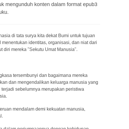
ntuk mengunduh konten dalam format epub3
uku.
asia di tata surya kita dekat Bumi untuk tujuan
menentukan identitas, organisasi, dan niat dari
t diri mereka "Sekutu Umat Manusia".
ngkasa tersembunyi dan bagaimana mereka
ahkan dan mengendalikan keluarga manusia yang
 terjadi sebelumnya merupakan peristiwa
sia.
n seruan mendalam demi kekuatan manusia,
l.
ia dalam perjumpaannya dengan kehidupan