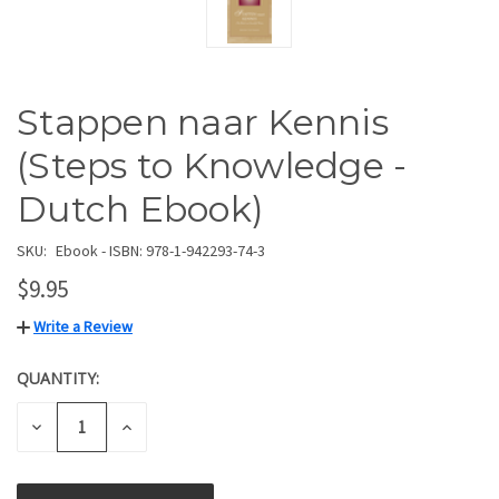
Stappen naar Kennis
(Steps to Knowledge -
Dutch Ebook)
SKU:
Ebook - ISBN: 978-1-942293-74-3
$9.95
Write a Review
QUANTITY:
CURRENT
STOCK:
DECREASE
INCREASE
QUANTITY
QUANTITY
OF
OF
UNDEFINED
UNDEFINED