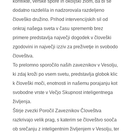
konflikte, verske spore in okoljski zlom, da bi še
dodatno razdelila in nadzorovala razdeljeno
človeško družino. Prihod intervencijskih sil od
onkraj našega sveta v času sprememb brez
primere predstavlja največji dogodek v človeški
zgodovini in največji izziv za preživetje in svobodo
človeštva.
To prelomno sporočilo naših zaveznikov v Vesolju,
ki zdaj kroži po vsem svetu, predstavlja globok klic
k človeški moči, enotnosti in našemu porajanju kot
svobodne vrste v Večjo Skupnost inteligentnega
življenja.
Štirje zvezki Poročil Zaveznikov Človeštva
razkrivajo velik prag, s katerim se človeštvo sooča
ob srečanju z inteligentnim življenjem v Vesolju, ter