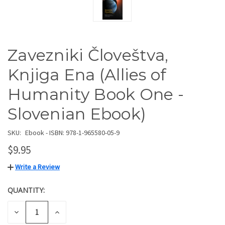
Zavezniki Človeštva,
Knjiga Ena (Allies of
Humanity Book One -
Slovenian Ebook)
SKU:
Ebook - ISBN: 978-1-965580-05-9
$9.95
Write a Review
QUANTITY:
CURRENT
STOCK:
DECREASE
INCREASE
QUANTITY
QUANTITY