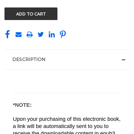
OF
OF
UNDEFINED
UNDEFINED
DESCRIPTION
*NOTE:
Upon your purchasing of this electronic book, 
a link will be automatically sent to you to 
receive the downloadable content in epub3 