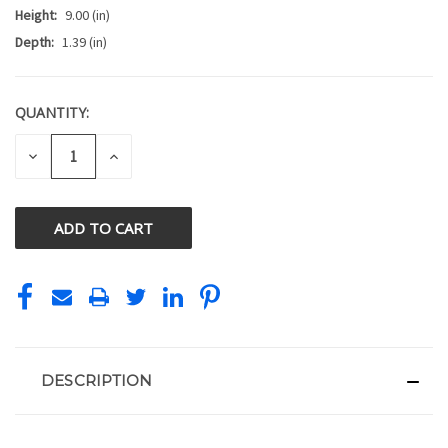
Height:
9.00 (in)
Depth:
1.39 (in)
QUANTITY:
CURRENT
STOCK:
DECREASE
INCREASE
QUANTITY
QUANTITY
OF
OF
UNDEFINED
UNDEFINED
DESCRIPTION